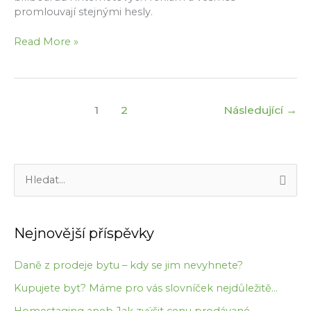
promlouvají stejnými hesly.
3
Read More »
vlastnosti
dobrého
realitního
makléře
1
2
Následující
→
V
y
h
Nejnovější příspěvky
l
e
Daně z prodeje bytu – kdy se jim nevyhnete?
d
Kupujete byt? Máme pro vás slovníček nejdůležitě...
a
Homestaging aneb Jak zvýšit cenu prodávané