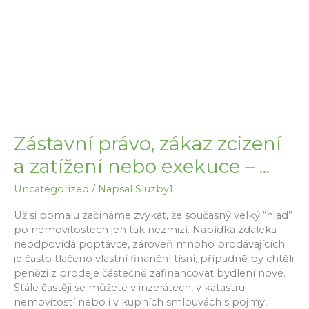
nákup?
Zástavní právo, zákaz zcizení
a zatížení nebo exekuce – ...
Uncategorized
/ Napsal
Sluzby1
Už si pomalu začínáme zvykat, že současný velký “hlad”
po nemovitostech jen tak nezmizí. Nabídka zdaleka
neodpovídá poptávce, zároveň mnoho prodávajících
je často tlačeno vlastní finanční tísní, případně by chtěli
penězi z prodeje částečně zafinancovat bydlení nové.
Stále častěji se můžete v inzerátech, v katastru
nemovitostí nebo i v kupních smlouvách s pojmy,