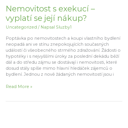
Nemovitost s exekucí –
vyplatí se její nákup?
Uncategorized
/ Napsal
Sluzby1
Poptávka po nemovitostech a koupi vlastního bydlení
neopadá ani ve stínu znepokojujících současných
událostí či všeobecného strmého zdražování. Žádosti o
hypotéky i s nejvyššími úroky za poslední dekádu běží
dál a do středu zájmu se dostávají i nemovitosti, které
dosud stály spíše mimo hlavní hledáček zájemců o
bydlení. Jednou z nově žádaných nemovitostí jsou i
Nemovitost
Read More »
s
exekucí
–
vyplatí
se
její