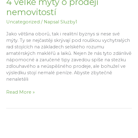
4 velké mýty o prodeji
nemovitostí
Uncategorized
/ Napsal
Sluzby1
Jako většina oborů, tak i realitní byznys si nese své
mýty. Ty se nejčastěji skrývají pod rouškou vychytralých
rad stojících na základech selského rozumu
amatérských makléřů a laiků. Nejen že nás tyto zdánlivě
nápomocné a zaručené tipy zavedou spíše na stezku
zdlouhavého a neúspěšného prodeje, ale bohužel ve
výsledku stojí nemalé peníze. Abyste zbytečně
nenaletěli
4
Read More »
velké
mýty
o
prodeji
nemovitostí