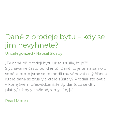
Daně z prodeje bytu – kdy se
jim nevyhnete?
Uncategorized
/ Napsal
Sluzby1
„Ty daně při prodeji bytu už se zrušily, že jo?“
Slýcháváme často od klientů. Daně, to je téma samo o
sobě, a proto jsme se rozhodli mu věnovat celý článek.
Které daně se zrušily a které zůstaly? Prodali jste byt a
v konejšivém přesvědčení, že „ty daně, co se dřív
platily,“ už byly zrušené, si myslíte, […]
Daně
Read More »
z
prodeje