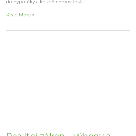
do hypotéky a koupě nemovitosti i
Výš
Read More »
a
ještě
výš
–
úroky
i
hypotéky
rostou
dál