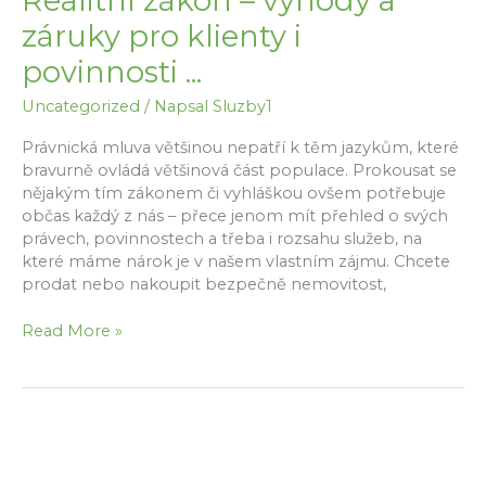
Realitní zákon – výhody a
záruky pro klienty i
povinnosti ...
Uncategorized
/ Napsal
Sluzby1
Právnická mluva většinou nepatří k těm jazykům, které
bravurně ovládá většinová část populace. Prokousat se
nějakým tím zákonem či vyhláškou ovšem potřebuje
občas každý z nás – přece jenom mít přehled o svých
právech, povinnostech a třeba i rozsahu služeb, na
které máme nárok je v našem vlastním zájmu. Chcete
prodat nebo nakoupit bezpečně nemovitost,
Realitní
Read More »
zákon
–
výhody
a
záruky
pro