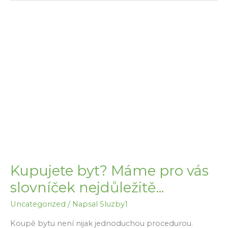
bytu
–
kdy
se
jim
nevyhnete?
Kupujete byt? Máme pro vás
slovníček nejdůležitě...
Uncategorized
/ Napsal
Sluzby1
Koupě bytu není nijak jednoduchou procedurou.