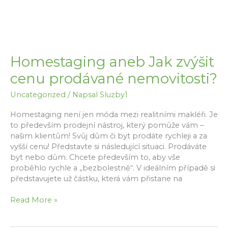
Homestaging aneb Jak zvýšit
cenu prodávané nemovitosti?
Uncategorized
/ Napsal
Sluzby1
Homestaging není jen móda mezi realitními makléři. Je
to především prodejní nástroj, který pomůže vám –
našim klientům! Svůj dům či byt prodáte rychleji a za
vyšší cenu! Představte si následující situaci. Prodáváte
byt nebo dům. Chcete především to, aby vše
proběhlo rychle a „bezbolestně“. V ideálním případě si
představujete už částku, která vám přistane na
Homestaging
Read More »
aneb
Jak