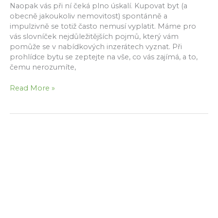
Naopak vás při ní čeká plno úskalí. Kupovat byt (a
obecně jakoukoliv nemovitost) spontánně a
impulzivně se totiž často nemusí vyplatit. Máme pro
vás slovníček nejdůležitějších pojmů, který vám
pomůže se v nabídkových inzerátech vyznat. Při
prohlídce bytu se zeptejte na vše, co vás zajímá, a to,
čemu nerozumíte,
Kupujete
Read More »
byt?
Máme
pro
vás
slovníček
nejdůležitě...