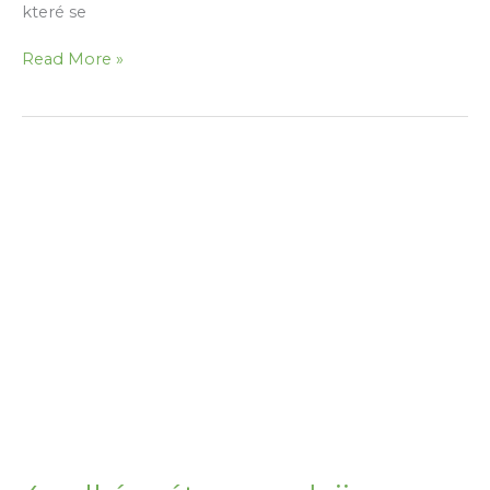
které se
Zástavní
Read More »
právo,
zákaz
zcizení
a
zatížení
nebo
exekuce
–
...