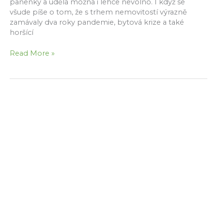
panenky a udělá možná i lehce nevolno. I když se
všude píše o tom, že s trhem nemovitostí výrazně
zamávaly dva roky pandemie, bytová krize a také
horšící
Cena
Read More »
nemovitosti
–
co
všechno
ji
ovlivňuje?