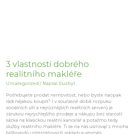
klienty
i
povinnosti
...
3 vlastnosti dobrého
realitního makléře
Uncategorized
/ Napsal
Sluzby1
Potřebujete prodat nemovitost, nebo byste naopak
rádi nějakou koupili? I v současné době rozpuku
sociálních sítí a nejrůznějších realitních serverů je
zárukou nejrychlejšího prodeje a nákupu bez starostí
sázka na klasickou realitní kancelář a potažmo tedy
služby realitního makléře. Ti se na nás usmívají z mnoha
billboardů i internetových reklam a vesměs