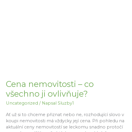
zvýšit
cenu
prodávané
nemovitosti?
Cena nemovitosti – co
všechno ji ovlivňuje?
Uncategorized
/ Napsal
Sluzby1
Ať už si to chceme přiznat nebo ne, rozhodující slovo v
koupi nemovitosti má vždycky její cena. Při pohledu na
aktuální ceny nemovitostí se leckomu snadno protočí