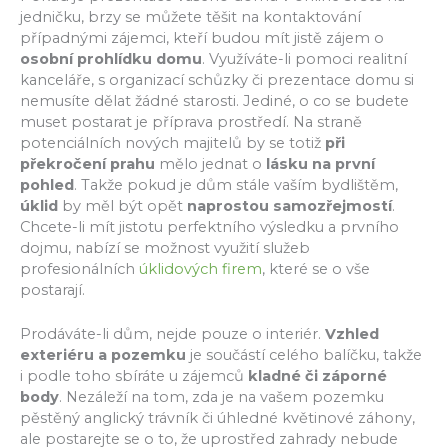
jedničku, brzy se můžete těšit na kontaktování
případnými zájemci, kteří budou mít jistě zájem o
osobní prohlídku domu
. Využíváte-li pomoci realitní
kanceláře, s organizací schůzky či prezentace domu si
nemusíte dělat žádné starosti. Jediné, o co se budete
muset postarat je příprava prostředí. Na straně
potenciálních nových majitelů by se totiž
při
překročení prahu
mělo jednat o
lásku na první
pohled
. Takže pokud je dům stále vaším bydlištěm,
úklid
by měl být opět
naprostou samozřejmostí
.
Chcete-li mít jistotu perfektního výsledku a prvního
dojmu, nabízí se možnost využití služeb
profesionálních
úklidových firem
, které se o vše
postarají.
Prodáváte-li dům, nejde pouze o interiér.
Vzhled
exteriéru a pozemku
je součástí celého balíčku, takže
i podle toho sbíráte u zájemců
kladné či záporné
body
. Nezáleží na tom, zda je na vašem pozemku
pěstěný anglický trávník či úhledné květinové záhony,
ale postarejte se o to, že uprostřed zahrady nebude