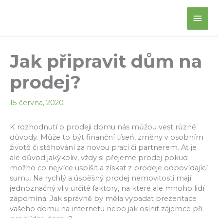
Přeskočit
Hlav
na
obsah
men
Jak připravit dům na
prodej?
15 června, 2020
K rozhodnutí o prodeji domu nás můžou vest různé
důvody. Může to být finanční tíseň, změny v osobním
životě či stěhování za novou prací či partnerem. Ať je
ale důvod jakýkoliv, vždy si přejeme prodej pokud
možno co nejvíce uspíšit a získat z prodeje odpovídající
sumu. Na rychlý a úspěšný prodej nemovitosti mají
jednoznačný vliv určité faktory, na které ale mnoho lidí
zapomíná. Jak správně by měla vypadat prezentace
vašeho domu na internetu nebo jak oslnit zájemce při