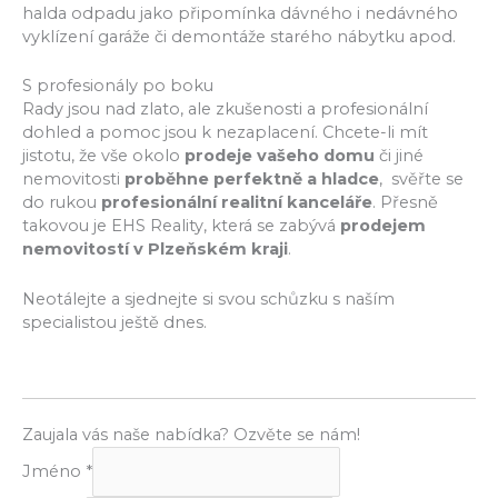
halda odpadu jako připomínka dávného i nedávného
vyklízení garáže či demontáže starého nábytku apod.
S profesionály po boku
Rady jsou nad zlato, ale zkušenosti a profesionální
dohled a pomoc jsou k nezaplacení. Chcete-li mít
jistotu, že vše okolo
prodeje vašeho domu
či jiné
nemovitosti
proběhne perfektně a hladce
, svěřte se
do rukou
profesionální realitní kanceláře
. Přesně
takovou je EHS Reality, která se zabývá
prodejem
nemovitostí v Plzeňském kraji
.
Neotálejte a sjednejte si svou schůzku s naším
specialistou ještě dnes.
Zaujala vás naše nabídka? Ozvěte se nám!
Jméno
*