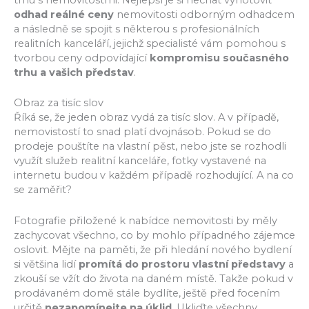
trhu s nemovitostmi. Nejlepší je si nechat vyhotovit
odhad reálné ceny
nemovitosti odborným odhadcem
a následně se spojit s některou s profesionálních
realitních kanceláří, jejichž specialisté vám pomohou s
tvorbou ceny odpovídající
kompromisu současného
trhu a vašich představ
.
Obraz za tisíc slov
Říká se, že jeden obraz vydá za tisíc slov. A v případě,
nemovistostí to snad platí dvojnásob. Pokud se do
prodeje pouštíte na vlastní pěst, nebo jste se rozhodli
využít služeb realitní kanceláře, fotky vystavené na
internetu budou v každém případě rozhodující. A na co
se zaměřit?
Fotografie přiložené k nabídce nemovitosti by měly
zachycovat všechno, co by mohlo případného zájemce
oslovit. Mějte na paměti, že při hledání nového bydlení
si většina lidí
promítá do prostoru vlastní představy
a
zkouší se vžít do života na daném místě. Takže pokud v
prodávaném domě stále bydlíte, ještě před focením
určitě
nezapomínejte na úklid
. Ukliďte všechny