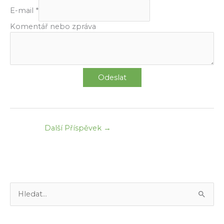
E-mail
*
Komentář nebo zpráva
Odeslat
Další Příspěvek
→
V
y
h