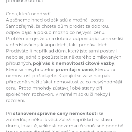
prohlídce domu?
Cena, která neodradí
A začneme hned od základů a možná i zostra.
Samozřejmě, že chcete dům prodat za dobrou,
odpovídající a pokud možno co nejvyšší cenu.
Problémem je, že ona dobrá a odpovídající cena se liší
v představách jak kupujících, tak i prodávajících.
Prodáváte-li například dům, který jste sami postavili
nebo se jedná o pozůstalost některého z milovaných
příbuzných,
pojí vás k nemovitosti citové vazby
,
které se nevyhnutelně
promítají v ceně
, kterou za
nemovitost požadujete. Kupující se zase naopak
přirozeně snaží získat nemovitost za co nejvýhodnější
cenu. Proto mnohdy zůstávají obě strany při
společném rozhovoru v mírném šoku či někdy i
rozčilení.
Při
stanovení správné ceny nemovitosti
se
zohledňuje několik věcí. Záleží například na stavu
domu, lokalitě, velikosti pozemku či současné podobě