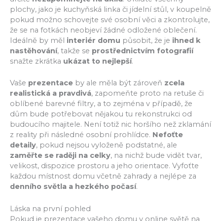
plochy, jako je kuchyňská linka či jídelní stůl, v koupelně
pokud možno schovejte své osobní věci a zkontrolujte,
že se na fotkách neobjeví žádné odložené oblečení.
Ideálně by měl
interiér domu
působit, že je
ihned k
nastěhování
, takže se
prostřednictvím fotografií
snažte
zkrátka
ukázat to nejlepší
.
Vaše
prezentace
by ale měla být zároveň
zcela
realistická a pravdivá
, zapomeňte proto na retuše či
oblíbené barevné filtry, a to zejména v případě, že
dům bude potřebovat nějakou tu rekonstrukci od
budoucího majitele. Není totiž nic horšího než zklamání
z reality při následné osobní prohlídce.
Nefoťte
detaily
, pokud nejsou vyloženě podstatné, ale
zaměřte se raději na celky
, na nichž bude vidět tvar,
velikost, dispozice prostoru a jeho orientace. Vyfoťte
každou místnost domu včetně zahrady a nejlépe za
denního světla a hezkého počasí
.
Láska na první pohled
Pokud je prezentace vašeho domu v online světě na