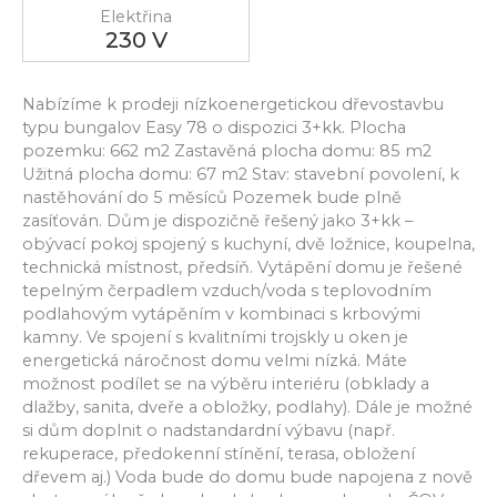
Elektřina
230 V
Nabízíme k prodeji nízkoenergetickou dřevostavbu
typu bungalov Easy 78 o dispozici 3+kk. Plocha
pozemku: 662 m2 Zastavěná plocha domu: 85 m2
Užitná plocha domu: 67 m2 Stav: stavební povolení, k
nastěhování do 5 měsíců Pozemek bude plně
zasíťován. Dům je dispozičně řešený jako 3+kk –
obývací pokoj spojený s kuchyní, dvě ložnice, koupelna,
technická místnost, předsíň. Vytápění domu je řešené
tepelným čerpadlem vzduch/voda s teplovodním
podlahovým vytápěním v kombinaci s krbovými
kamny. Ve spojení s kvalitními trojskly u oken je
energetická náročnost domu velmi nízká. Máte
možnost podílet se na výběru interiéru (obklady a
dlažby, sanita, dveře a obložky, podlahy). Dále je možné
si dům doplnit o nadstandardní výbavu (např.
rekuperace, předokenní stínění, terasa, obložení
dřevem aj.) Voda bude do domu bude napojena z nově