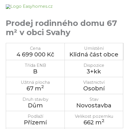
Přeskočit
na
obsah
Prodej rodinného domu 67
m² v obci Svahy
Cena
Umístění
4 699 000 Kč
Klidná část obce
Třída ENB
Dispozice
B
3+kk
Užitná plocha
Vlastnictví
2
67 m
Osobní
Druh stavby
Stav
Dům
Novostavba
Podlaží
Velikost pozemku
2
Přízemí
662 m