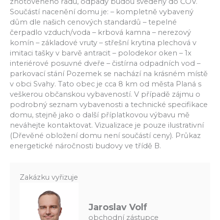
zhotoveného řadu, odpady budou svedeny do ČOV.
Součástí nacenění domu je: – kompletně vybavený
dům dle našich cenových standardů – tepelné
čerpadlo vzduch/voda – krbová kamna – nerezový
komín – základové vruty – střešní krytina plechová v
imitaci tašky v barvě antracit – polodekor oken – 1x
interiérové posuvné dveře – čistírna odpadních vod –
parkovací stání Pozemek se nachází na krásném místě
v obci Svahy. Tato obec je cca 8 km od města Planá s
veškerou občanskou vybaveností. V případě zájmu o
podrobný seznam vybavenosti a technické specifikace
domu, stejně jako o další příplatkovou výbavu mě
neváhejte kontaktovat. Vizualizace je pouze ilustrativní
(Dřevěné obložení domu není součástí ceny). Průkaz
energetické náročnosti budovy ve třídě B.
Zakázku vyřizuje
Jaroslav Volf
obchodní zástupce