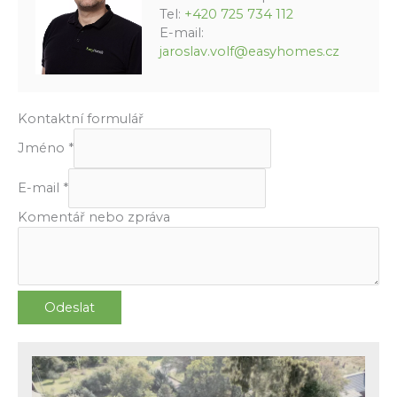
Tel:
+420 725 734 112
E-mail:
jaroslav.volf@easyhomes.cz
Kontaktní formulář
Jméno
*
E-mail
*
Komentář nebo zpráva
Odeslat